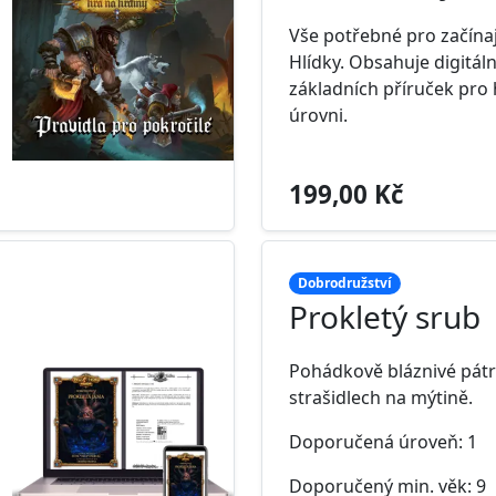
Vše potřebné pro začínaj
Hlídky. Obsahuje digitál
základních příruček pro h
úrovni.
199,00 Kč
Dobrodružství
Prokletý srub
Pohádkově bláznivé pátr
strašidlech na mýtině.
Doporučená úroveň: 1
Doporučený min. věk: 9