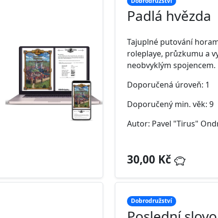
Dobrodružství
Padlá hvězda
Tajuplné putování horam
roleplaye, průzkumu a v
neobvyklým spojencem.
Doporučená úroveň: 1
Doporučený min. věk: 9
Autor: Pavel "Tirus" Ond
30,00 Kč
Dobrodružství
Poslední slovo