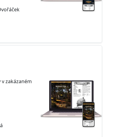
Dvořáček
y v zakázaném
vá