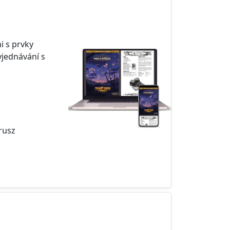
i s prvky
yjednávání s
rusz