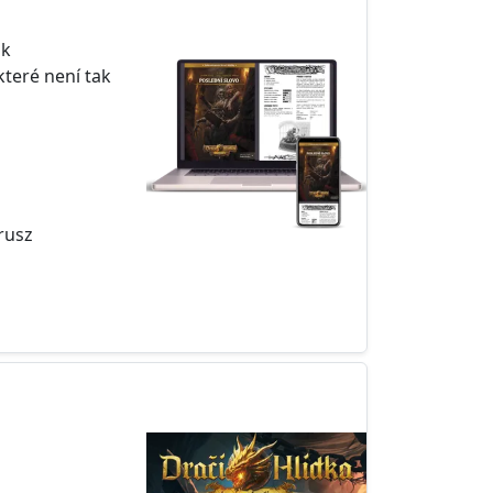
 k
teré není tak
rusz