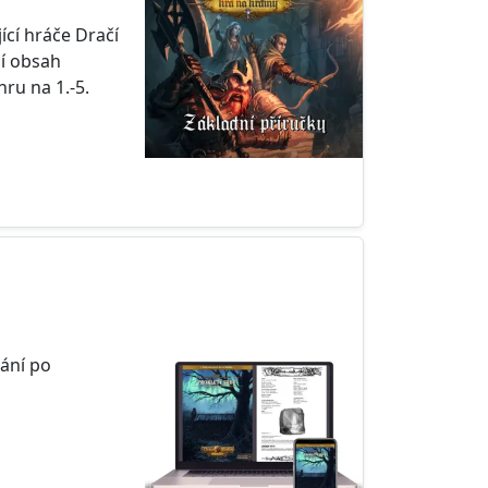
ící hráče Dračí
ní obsah
ru na 1.-5.
ání po