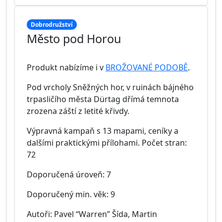
Dobrodružství
Město pod Horou
Produkt nabízíme i v
BROŽOVANÉ PODOBĚ
.
Pod vrcholy Sněžných hor, v ruinách bájného
trpasličího města Dürtag dřímá temnota
zrozena záští z letité křivdy.
Výpravná kampaň s 13 mapami, ceníky a
dalšími praktickými přílohami. Počet stran:
72
Doporučená úroveň: 7
Doporučený min. věk: 9
Autoři: Pavel “Warren” Šída, Martin